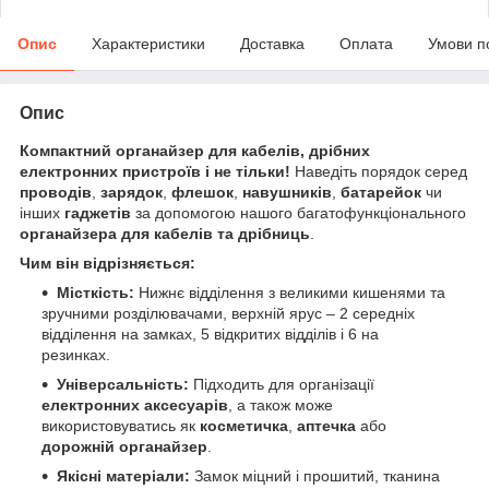
Опис
Характеристики
Доставка
Оплата
Умови п
Опис
Компактний органайзер для кабелів, дрібних
електронних пристроїв і не тільки!
Наведіть порядок серед
проводів
,
зарядок
,
флешок
,
навушників
,
батарейок
чи
інших
гаджетів
за допомогою нашого багатофункціонального
органайзера для кабелів та дрібниць
.
Чим він відрізняється:
Місткість:
Нижнє відділення з великими кишенями та
зручними розділювачами, верхній ярус – 2 середніх
відділення на замках, 5 відкритих відділів і 6 на
резинках.
Універсальність:
Підходить для організації
електронних аксесуарів
, а також може
використовуватись як
косметичка
,
аптечка
або
дорожній органайзер
.
Якісні матеріали:
Замок міцний і прошитий, тканина