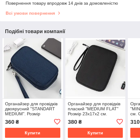
Повернення товару впродовж 14 днів за домовленістю
Всі умови повернення
Подібні товари компанії
Органайзер для провідків
Органайзер для провідків
Орга
двоярусний "STANDART
плаский "MEDIUM FLAT"
"MIN
MEDIUM". Розмір
Розмір 23х17х2 см.
см. 
20x11,5x6 см. Синій
Чорний
360
380
310
₴
₴
Купити
Купити