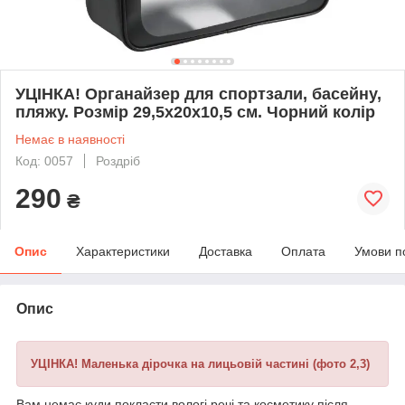
УЦІНКА! Органайзер для спортзали, басейну,
пляжу. Розмір 29,5х20х10,5 см. Чорний колір
Немає в наявності
Код: 0057
Роздріб
290
₴
Опис
Характеристики
Доставка
Оплата
Умови п
Опис
УЦІНКА! Маленька дірочка на лицьовій частині (фото 2,3)
Вам немає куди покласти вологі речі та косметику після