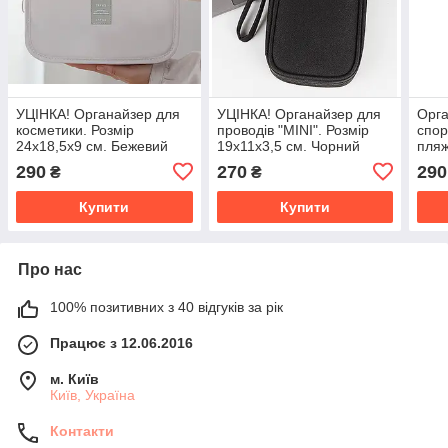
УЦІНКА! Органайзер для
УЦІНКА! Органайзер для
Орга
косметики. Розмір
проводів "MINI". Розмір
спор
24х18,5х9 см. Бежевий
19x11x3,5 см. Чорний
пляж
колір
29,5
290
270
290
₴
₴
Моло
Купити
Купити
Про нас
100% позитивних з 40 відгуків за рік
Працює з 12.06.2016
м. Київ
Київ, Україна
Контакти