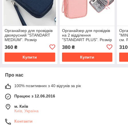
Органайзер для провідків
Органайзер для провідків
Орга
двоярусний "STANDART
на 2 відділення
"MIN
MEDIUM". Розмір
"STANDART PLUS". Розмір
см. 
20x11,5x6 см. Синій
21х12,5х6 см. Рожевий
360
380
310
₴
₴
Купити
Купити
Про нас
100% позитивних з 40 відгуків за рік
Працює з 12.06.2016
м. Київ
Київ, Україна
Контакти