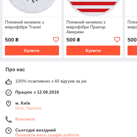
Пляжний килимок з
Пляжний килимок з
Пляж
мікрофібри Travel
мікрофібри Прапор
мікр
Америки
500
500
500
₴
₴
Купити
Купити
Про нас
100% позитивних з 40 відгуків за рік
Працює з 12.06.2016
м. Київ
Київ, Україна
Контакти
Сьогодні вихідний
Показати весь графік роботи